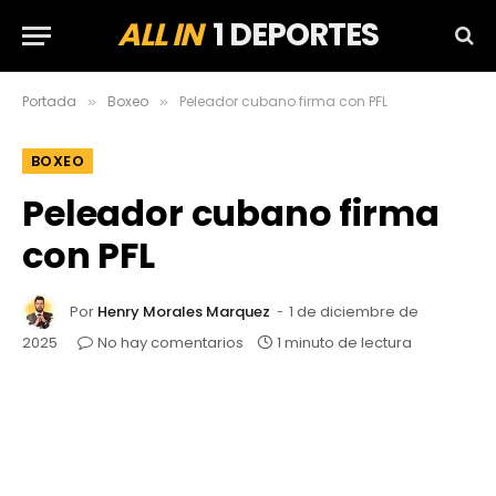
ALL IN
1 DEPORTES
Portada
Boxeo
Peleador cubano firma con PFL
»
»
BOXEO
Peleador cubano firma
con PFL
Por
Henry Morales Marquez
1 de diciembre de
2025
No hay comentarios
1 minuto de lectura