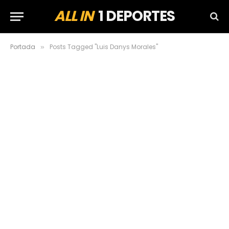
ALL IN
1 DEPORTES
Portada
Posts Tagged "Luis Danys Morales"
»