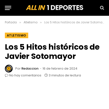
ALL IN
1 DEPORTES
Portada
Atletismo
Los 5 Hitos históricos de Javier Sotomayor
»
»
ATLETISMO
Los 5 Hitos históricos de
Javier Sotomayor
Por
Redaccion
16 de febrero de 2024
No hay comentarios
3 minutos de lectura