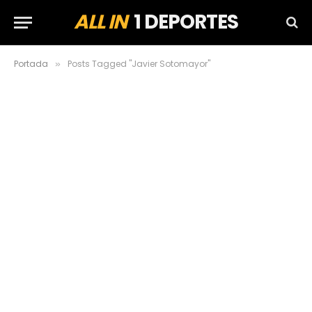
ALL IN
1 DEPORTES
Portada
Posts Tagged "Javier Sotomayor"
»