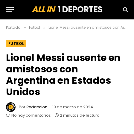
ALL IN
1 DEPORTES
Portada
Futbol
Lionel Messi ausente en amistosos con Argentina en Estados Unidos
»
»
FUTBOL
Lionel Messi ausente en
amistosos con
Argentina en Estados
Unidos
Por
Redaccion
19 de marzo de 2024
No hay comentarios
2 minutos de lectura