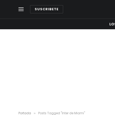
SUSCRIBETE
LO
Portada
Posts Tagged "Inter de Miami"
»