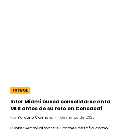
FUTBOL
Inter Miami busca consolidarse en la
MLS antes de su reto en Concacaf
Por
Yordano Carmona
1 de marzo de 2025
El Inter Miami afronta su primer desafío como