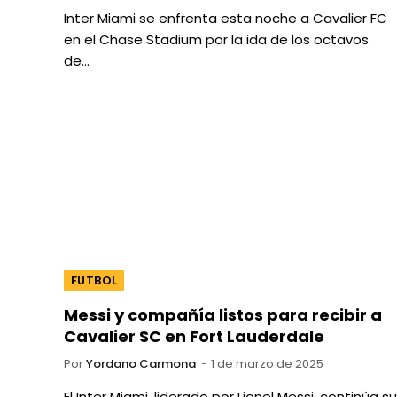
Inter Miami se enfrenta esta noche a Cavalier FC
en el Chase Stadium por la ida de los octavos
de…
FUTBOL
Messi y compañía listos para recibir a
Cavalier SC en Fort Lauderdale
Por
Yordano Carmona
1 de marzo de 2025
El Inter Miami, liderado por Lionel Messi, continúa su