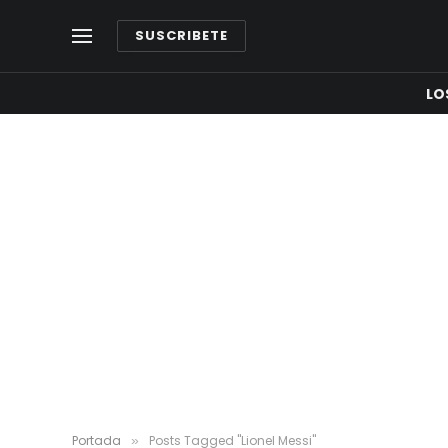
SUSCRIBETE
LO
Portada
Posts Tagged "Lionel Messi"
»