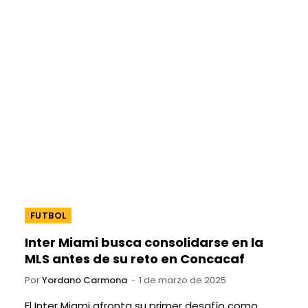
FUTBOL
Inter Miami busca consolidarse en la
MLS antes de su reto en Concacaf
Por
Yordano Carmona
1 de marzo de 2025
El Inter Miami afronta su primer desafío como