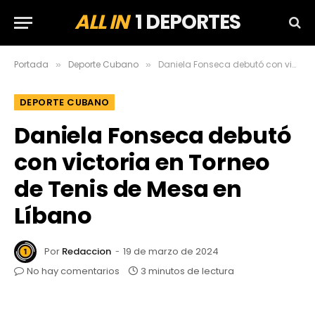
ALL IN
1 DEPORTES
Portada
Deporte Cubano
Daniela Fonseca debutó con victoria en Torneo de Tenis de Mesa en Líbano
»
»
DEPORTE CUBANO
Daniela Fonseca debutó
con victoria en Torneo
de Tenis de Mesa en
Líbano
Por
Redaccion
19 de marzo de 2024
No hay comentarios
3 minutos de lectura