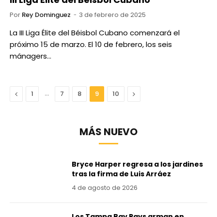
Por
Rey Dominguez
3 de febrero de 2025
La III Liga Élite del Béisbol Cubano comenzará el
próximo 15 de marzo. El 10 de febrero, los seis
mánagers…
Anterior
…
Next
1
7
8
9
10
MÁS NUEVO
Bryce Harper regresa a los jardines
tras la firma de Luis Arráez
4 de agosto de 2026
Los Tampa Bay Rays arman en