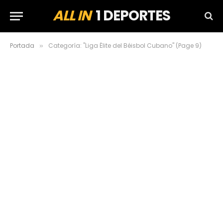
ALL IN
1 DEPORTES
Portada
Categoría: "Liga Élite del Béisbol Cubano" (Page 9)
»