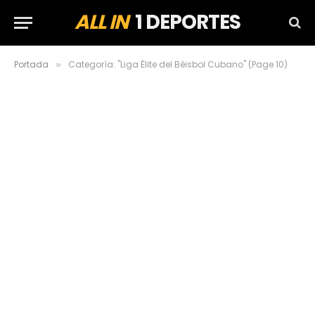
ALL IN
1 DEPORTES
Portada
Categoría: "Liga Élite del Béisbol Cubano" (Page 10)
»