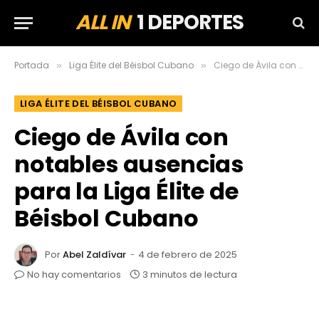
ALL IN
1 DEPORTES
Portada
Liga Élite del Béisbol Cubano
Ciego de Ávila con notables ausencias para la Liga Élite de Béisbol Cubano
»
»
LIGA ÉLITE DEL BÉISBOL CUBANO
Ciego de Ávila con
notables ausencias
para la Liga Élite de
Béisbol Cubano
Por
Abel Zaldívar
4 de febrero de 2025
No hay comentarios
3 minutos de lectura