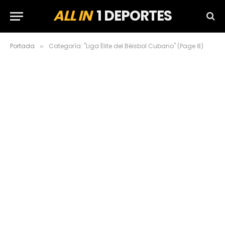
ALL IN
1 DEPORTES
Portada
Categoría: "Liga Élite del Béisbol Cubano" (Page 8)
»