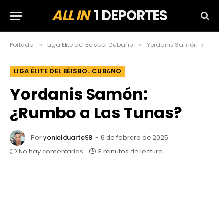
ALL IN
1 DEPORTES
Portada
Liga Élite del Béisbol Cubano
Yordanis Samón: ¿Rumbo a Las Tunas?
»
»
LIGA ÉLITE DEL BÉISBOL CUBANO
Yordanis Samón:
¿Rumbo a Las Tunas?
Por
yonielduarte98
6 de febrero de 2025
No hay comentarios
3 minutos de lectura