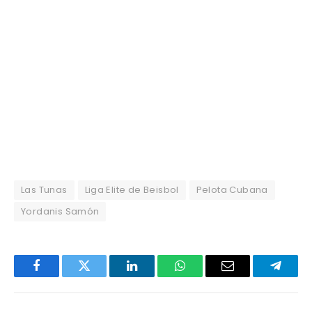
Las Tunas
Liga Elite de Beisbol
Pelota Cubana
Yordanis Samón
Facebook
Twitter
LinkedIn
WhatsApp
Email
Telegr