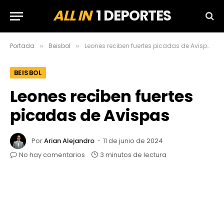
ALL IN
1 DEPORTES
Portada
Beisbol
Leones reciben fuertes picadas de Avispas
»
»
BEISBOL
Leones reciben fuertes
picadas de Avispas
Por
Arian Alejandro
11 de junio de 2024
No hay comentarios
3 minutos de lectura