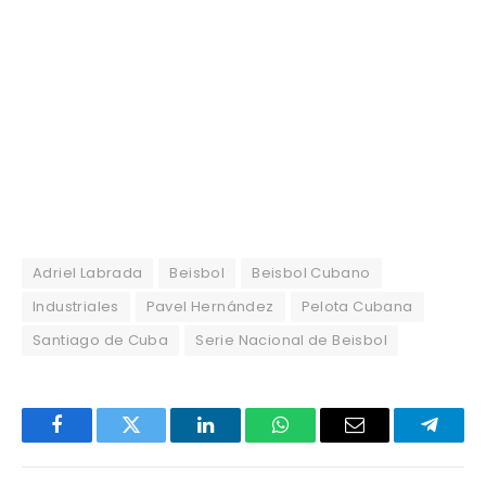
Adriel Labrada
Beisbol
Beisbol Cubano
Industriales
Pavel Hernández
Pelota Cubana
Santiago de Cuba
Serie Nacional de Beisbol
Facebook
Twitter
LinkedIn
WhatsApp
Email
Telegr