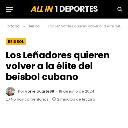
ALL IN
1 DEPORTES
Portada
Beisbol
Los Leñadores quieren volver a la élite del beisbol cubano
»
»
BEISBOL
Los Leñadores quieren
volver a la élite del
beisbol cubano
Por
yonielduarte98
18 de junio de 2024
No hay comentarios
2 minutos de lectura