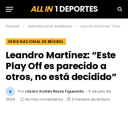
ALL IN
1 DEPORTES
Portada
Serie Nacional de Béisbol
Leandro Martínez: “Este Play Off es parecido a otros, no está decidido”
»
»
SERIE NACIONAL DE BÉISBOL
Leandro Martínez: “Este
Play Off es parecido a
otros, no está decidido”
Por
Lázaro Andrés Reyes Figueredo
5 de julio de
2024
No hay comentarios
3 minutos de lectura