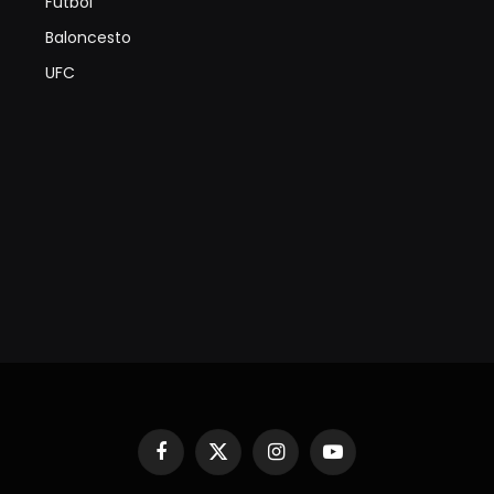
Futbol
Baloncesto
UFC
Facebook
X
Instagram
YouTube
(Twitter)