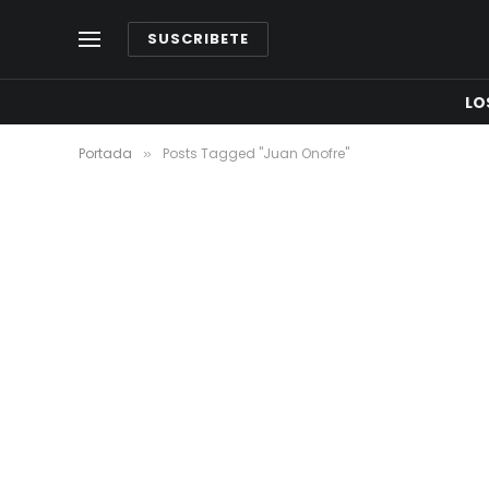
SUSCRIBETE
LO
Portada
Posts Tagged "Juan Onofre"
»