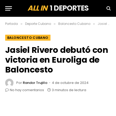
ALL IN
1 DEPORTES
Portada
Deporte Cubano
Baloncesto Cubano
Jasiel Rivero debutó con victoria en Euroliga de Baloncesto
»
»
»
BALONCESTO CUBANO
Jasiel Rivero debutó con
victoria en Euroliga de
Baloncesto
Por
Randor Trujillo
4 de octubre de 2024
No hay comentarios
3 minutos de lectura