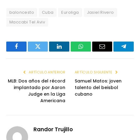
baloncesto
Cuba
Euroliga
Jasiel Rivero
Maccabi Tel Aviv
Facebook
Twitter
LinkedIn
WhatsApp
Email
Telegr
ARTÍCULO ANTERIOR
ARTÍCULO SIGUIENTE
MLB: Dos años del récord
Samuel Matos: joven
implantado por Aaron
talento del beisbol
Judge en la Liga
cubano
Americana
Randor Trujillo