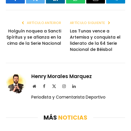
Facebook
Twitter
LinkedIn
WhatsApp
Email
Telegr
ARTÍCULO ANTERIOR
ARTÍCULO SIGUIENTE
Holguín noquea a Sancti
Las Tunas vence a
Spíritus y se afianza en la
Artemisa y conquista el
cima de la Serie Nacional
liderato de la 64 Serie
Nacional de Béisbol
Henry Morales Marquez
Website
Facebook
X
Instagram
LinkedIn
(Twitter)
Periodista y Comentarista Deportivo
MÁS
NOTICIAS