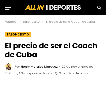
ALL IN
1 DEPORTES
Portada
Baloncesto
El precio de ser el Coach de Cuba
»
»
BALONCESTO
El precio de ser el Coach
de Cuba
Por
Henry Morales Marquez
29 de noviembre de
2025
No hay comentarios
2 minutos de lectura