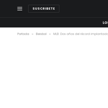
SUSCRIBETE
LO
Portada
Beisbol
MLB: Dos años del récord implantad
»
»