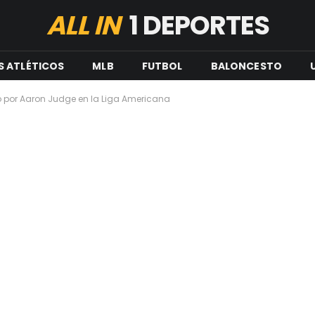
ALL IN
1 DEPORTES
S ATLÉTICOS
MLB
FUTBOL
BALONCESTO
o por Aaron Judge en la Liga Americana