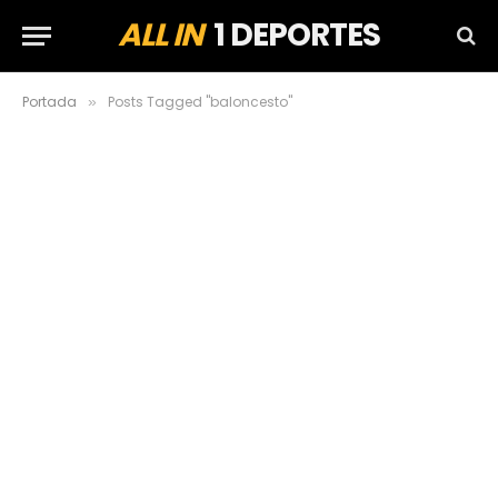
ALL IN
1 DEPORTES
Portada
Posts Tagged "baloncesto"
»