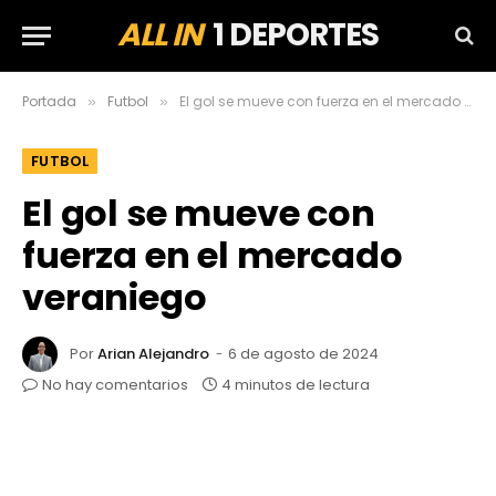
ALL IN
1 DEPORTES
Portada
Futbol
El gol se mueve con fuerza en el mercado veraniego
»
»
FUTBOL
El gol se mueve con
fuerza en el mercado
veraniego
Por
Arian Alejandro
6 de agosto de 2024
No hay comentarios
4 minutos de lectura