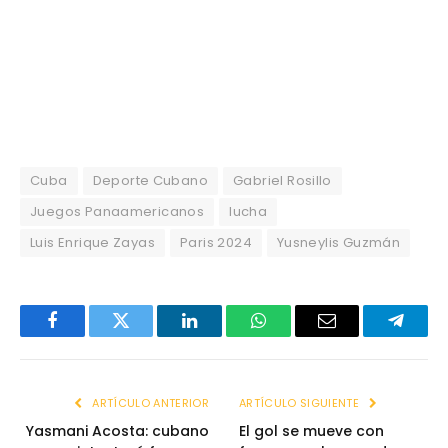
Cuba
Deporte Cubano
Gabriel Rosillo
Juegos Panaamericanos
lucha
Luis Enrique Zayas
Paris 2024
Yusneylis Guzmán
Facebook
Twitter
LinkedIn
WhatsApp
Email
Telegr
ARTÍCULO ANTERIOR
ARTÍCULO SIGUIENTE
Yasmani Acosta: cubano
El gol se mueve con