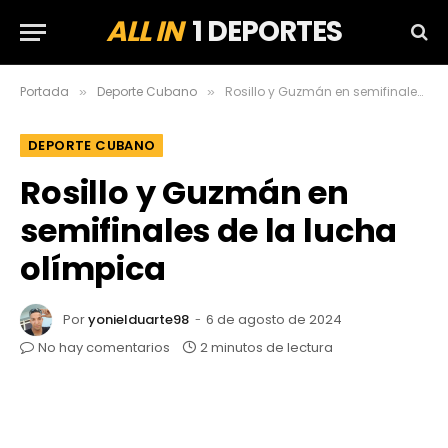
ALL IN
1 DEPORTES
Portada
Deporte Cubano
Rosillo y Guzmán en semifinales de la lucha olímpica
»
»
DEPORTE CUBANO
Rosillo y Guzmán en
semifinales de la lucha
olímpica
Por
yonielduarte98
6 de agosto de 2024
No hay comentarios
2 minutos de lectura