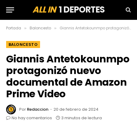
ALL IN
1 DEPORTES
Portada
Baloncesto
Giannis Antetokounmpo protagonizó nuevo documental de Amazon Prime Video
»
»
BALONCESTO
Giannis Antetokounmpo
protagonizó nuevo
documental de Amazon
Prime Video
Por
Redaccion
20 de febrero de 2024
No hay comentarios
3 minutos de lectura