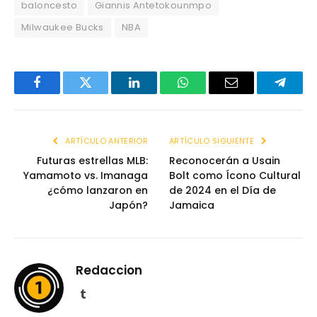
baloncesto
Giannis Antetokounmpo
Milwaukee Bucks
NBA
Facebook
Twitter
LinkedIn
WhatsApp
Email
Telegr
ARTÍCULO ANTERIOR
ARTÍCULO SIGUIENTE
Futuras estrellas MLB:
Reconocerán a Usain
Yamamoto vs. Imanaga
Bolt como Ícono Cultural
¿cómo lanzaron en
de 2024 en el Día de
Japón?
Jamaica
Redaccion
Tumblr