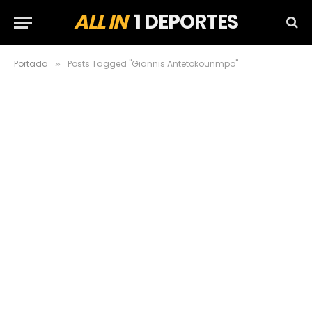
ALL IN
1 DEPORTES
Portada
Posts Tagged "Giannis Antetokounmpo"
»