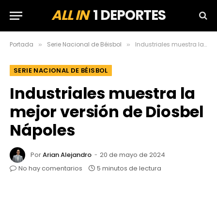
ALL IN
1 DEPORTES
Portada
Serie Nacional de Béisbol
Industriales muestra la mejor versión de Diosbel Nápoles
»
»
SERIE NACIONAL DE BÉISBOL
Industriales muestra la
mejor versión de Diosbel
Nápoles
Por
Arian Alejandro
20 de mayo de 2024
No hay comentarios
5 minutos de lectura