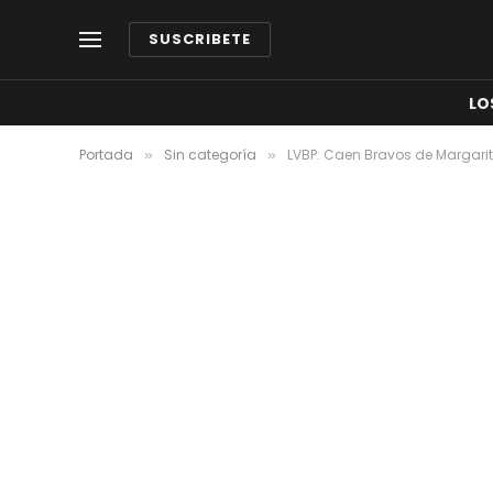
SUSCRIBETE
LO
Portada
Sin categoría
LVBP: Caen Bravos de Margarit
»
»