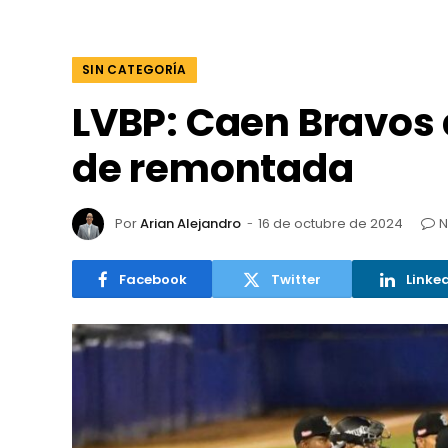
SIN CATEGORÍA
LVBP: Caen Bravos 
de remontada
Por
Arian Alejandro
16 de octubre de 2024
N
Facebook
Twitter
Linke