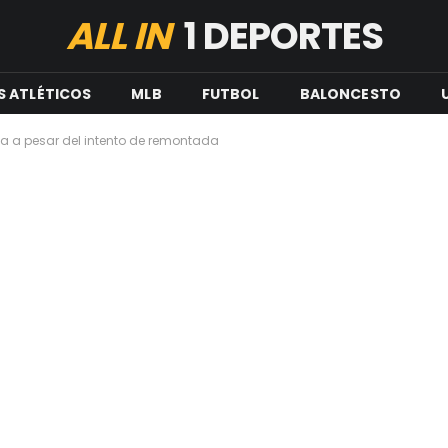
ALL IN
1 DEPORTES
S ATLÉTICOS
MLB
FUTBOL
BALONCESTO
a a pesar del intento de remontada