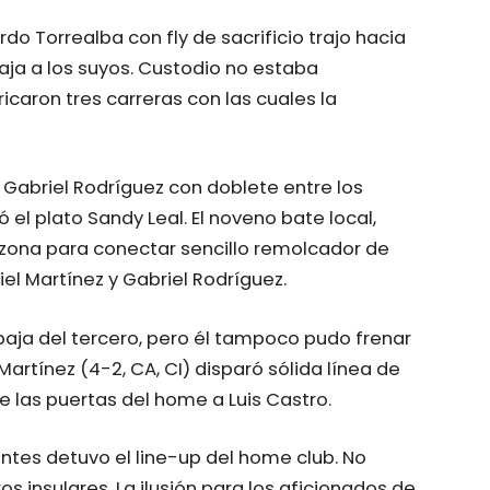
rdo Torrealba con fly de sacrificio trajo hacia
ntaja a los suyos. Custodio no estaba
icaron tres carreras con las cuales la
Gabriel Rodríguez con doblete entre los
ó el plato Sandy Leal. El noveno bate local,
 zona para conectar sencillo remolcador de
el Martínez y Gabriel Rodríguez.
baja del tercero, pero él tampoco pudo frenar
 Martínez (4-2, CA, CI) disparó sólida línea de
e las puertas del home a Luis Castro.
tantes detuvo el line-up del home club. No
s insulares. La ilusión para los aficionados de