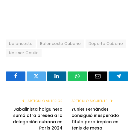
baloncesto
Baloncesto Cubano
Deporte Cubano
Neisser Coutin
Facebook
Twitter
LinkedIn
WhatsApp
Email
Telegr
ARTÍCULO ANTERIOR
ARTÍCULO SIGUIENTE
Jabalinista holguinero
Yunier Fernández
sumó otra presea a la
consiguió inesperado
delegación cubana en
título paralímpico en
París 2024
tenis de mesa