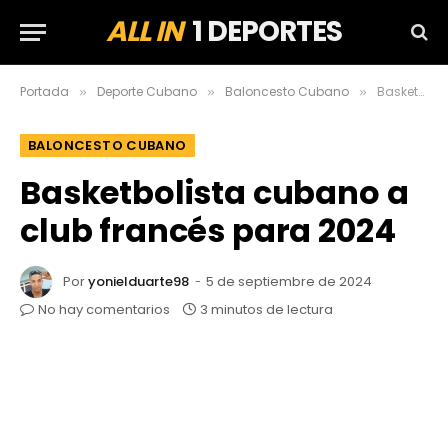
ALL IN
1 DEPORTES
Portada
Deporte Cubano
Baloncesto Cubano
Basketbolista cubano a club francés para 2024
»
»
»
BALONCESTO CUBANO
Basketbolista cubano a
club francés para 2024
Por
yonielduarte98
5 de septiembre de 2024
No hay comentarios
3 minutos de lectura