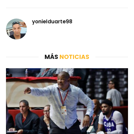
yonielduarte98
MÁS
NOTICIAS