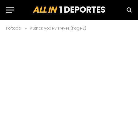
ALL IN
1 DEPORTES
Portada
Author: yodelvisreyes (Page 2)
»