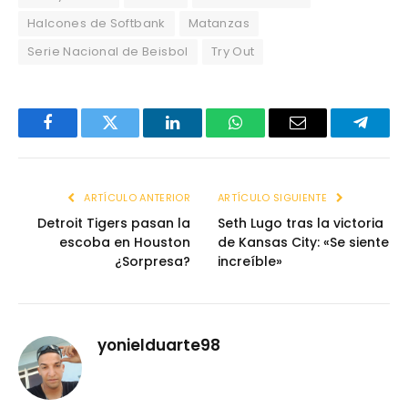
Halcones de Softbank
Matanzas
Serie Nacional de Beisbol
Try Out
Facebook
Twitter
LinkedIn
WhatsApp
Email
Telegr
ARTÍCULO ANTERIOR
ARTÍCULO SIGUIENTE
Detroit Tigers pasan la
Seth Lugo tras la victoria
escoba en Houston
de Kansas City: «Se siente
¿Sorpresa?
increíble»
yonielduarte98