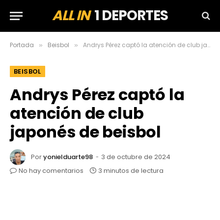
ALL IN
1 DEPORTES
Portada
Beisbol
Andrys Pérez captó la atención de club japonés de beisbol
»
»
BEISBOL
Andrys Pérez captó la
atención de club
japonés de beisbol
Por
yonielduarte98
3 de octubre de 2024
No hay comentarios
3 minutos de lectura