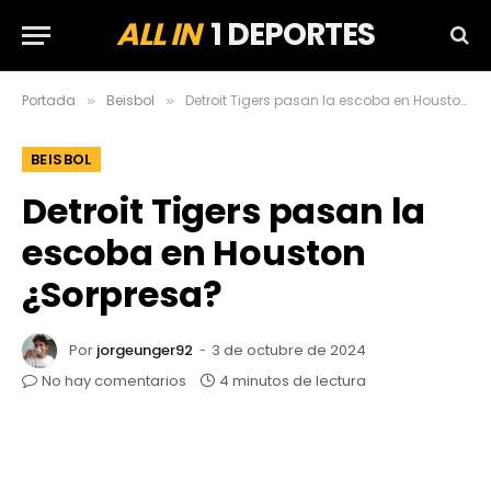
ALL IN
1 DEPORTES
Portada
Beisbol
Detroit Tigers pasan la escoba en Houston ¿Sorpresa?
»
»
BEISBOL
Detroit Tigers pasan la
escoba en Houston
¿Sorpresa?
Por
jorgeunger92
3 de octubre de 2024
No hay comentarios
4 minutos de lectura