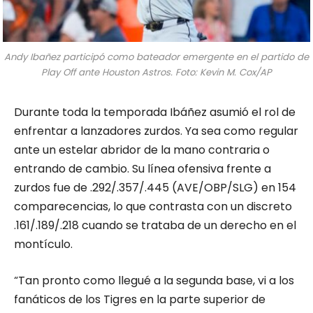
Andy Ibañez participó como bateador emergente en el partido de
Play Off ante Houston Astros. Foto: Kevin M. Cox/AP
Durante toda la temporada Ibáñez asumió el rol de
enfrentar a lanzadores zurdos. Ya sea como regular
ante un estelar abridor de la mano contraria o
entrando de cambio. Su línea ofensiva frente a
zurdos fue de .292/.357/.445 (AVE/OBP/SLG) en 154
comparecencias, lo que contrasta con un discreto
.161/.189/.218 cuando se trataba de un derecho en el
montículo.
“Tan pronto como llegué a la segunda base, vi a los
fanáticos de los Tigres en la parte superior de