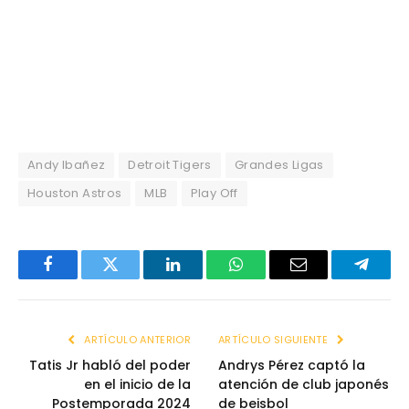
Andy Ibañez
Detroit Tigers
Grandes Ligas
Houston Astros
MLB
Play Off
Facebook
Twitter
LinkedIn
WhatsApp
Email
Telegr
ARTÍCULO ANTERIOR
ARTÍCULO SIGUIENTE
Tatis Jr habló del poder
Andrys Pérez captó la
en el inicio de la
atención de club japonés
Postemporada 2024
de beisbol