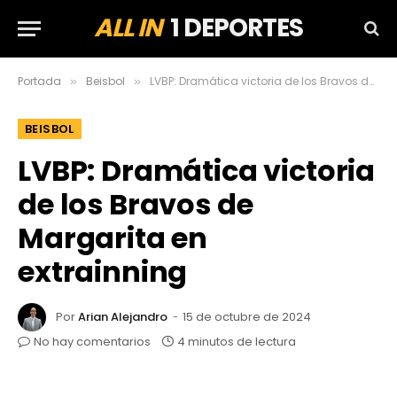
ALL IN
1 DEPORTES
Portada
Beisbol
LVBP: Dramática victoria de los Bravos de Margarita en extrainning
»
»
BEISBOL
LVBP: Dramática victoria
de los Bravos de
Margarita en
extrainning
Por
Arian Alejandro
15 de octubre de 2024
No hay comentarios
4 minutos de lectura