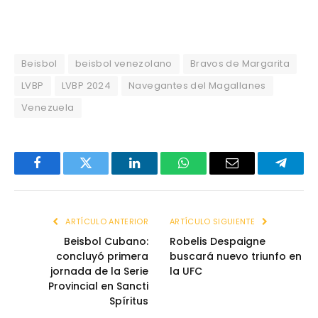
Beisbol
beisbol venezolano
Bravos de Margarita
LVBP
LVBP 2024
Navegantes del Magallanes
Venezuela
Facebook
Twitter
LinkedIn
WhatsApp
Email
Telegr
ARTÍCULO ANTERIOR
ARTÍCULO SIGUIENTE
Beisbol Cubano:
Robelis Despaigne
concluyó primera
buscará nuevo triunfo en
jornada de la Serie
la UFC
Provincial en Sancti
Spíritus