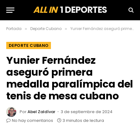
ALL IN
1 DEPORTES
Portada
Deporte Cubano
Yunier Fernández aseguró primera medalla paralímpica del tenis de mesa cubano
»
»
DEPORTE CUBANO
Yunier Fernández
aseguró primera
medalla paralímpica del
tenis de mesa cubano
Por
Abel Zaldívar
3 de septiembre de 2024
No hay comentarios
3 minutos de lectura