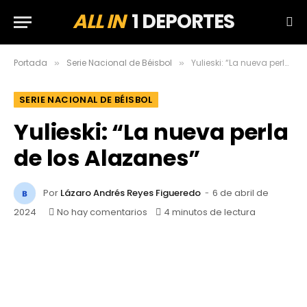
ALL IN
1 DEPORTES
Portada
Serie Nacional de Béisbol
Yulieski: “La nueva perla de los Alazanes”
»
»
SERIE NACIONAL DE BÉISBOL
Yulieski: “La nueva perla
de los Alazanes”
Por
Lázaro Andrés Reyes Figueredo
6 de abril de
2024
No hay comentarios
4 minutos de lectura