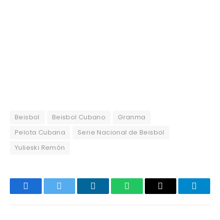
Beisbol
Beisbol Cubano
Granma
Pelota Cubana
Serie Nacional de Beisbol
Yulieski Remón
Facebook
Twitter
LinkedIn
WhatsApp
Email
Telegr