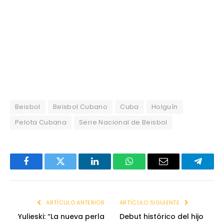
Beisbol
Beisbol Cubano
Cuba
Holguín
Pelota Cubana
Serie Nacional de Beisbol
Facebook
Twitter
LinkedIn
WhatsApp
Email
Telegr
ARTÍCULO ANTERIOR
ARTÍCULO SIGUIENTE
Yulieski: “La nueva perla
Debut histórico del hijo