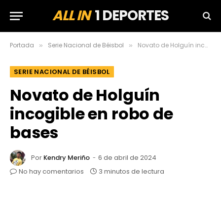
ALL IN
1 DEPORTES
Portada
Serie Nacional de Béisbol
Novato de Holguín incogible en robo de bases
»
»
SERIE NACIONAL DE BÉISBOL
Novato de Holguín
incogible en robo de
bases
Por
Kendry Meriño
6 de abril de 2024
No hay comentarios
3 minutos de lectura