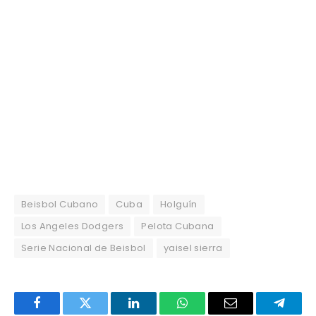
Beisbol Cubano
Cuba
Holguín
Los Angeles Dodgers
Pelota Cubana
Serie Nacional de Beisbol
yaisel sierra
Facebook
Twitter
LinkedIn
WhatsApp
Email
Telegr