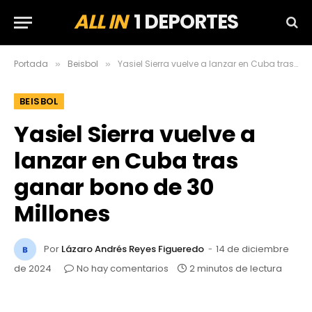
ALL IN
1 DEPORTES
Portada
Beisbol
Yasiel Sierra vuelve a lanzar en Cuba tras ganar bono de 30 Millones
»
»
BEISBOL
Yasiel Sierra vuelve a
lanzar en Cuba tras
ganar bono de 30
Millones
Por
Lázaro Andrés Reyes Figueredo
14 de diciembre
de 2024
No hay comentarios
2 minutos de lectura