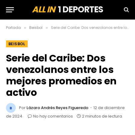
ALL IN
1 DEPORTES
Portada
Beisbol
Serie del Caribe: Dos venezolanos entre los mejores promedios en activo
»
»
BEISBOL
Serie del Caribe: Dos
venezolanos entre los
mejores promedios en
activo
Por
Lázaro Andrés Reyes Figueredo
12 de diciembre
de 2024
No hay comentarios
2 minutos de lectura