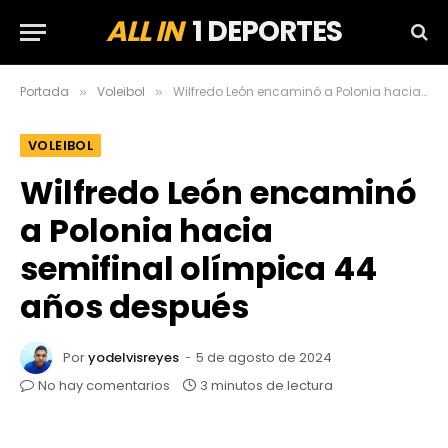
ALL IN
1 DEPORTES
Portada
Voleibol
Wilfredo León encaminó a Polonia hacia semifinal olímpica 44 años después
»
»
VOLEIBOL
Wilfredo León encaminó
a Polonia hacia
semifinal olímpica 44
años después
Por
yodelvisreyes
5 de agosto de 2024
No hay comentarios
3 minutos de lectura