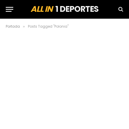
ALL IN
1 DEPORTES
Portada
Posts Tagged "Polonia"
»