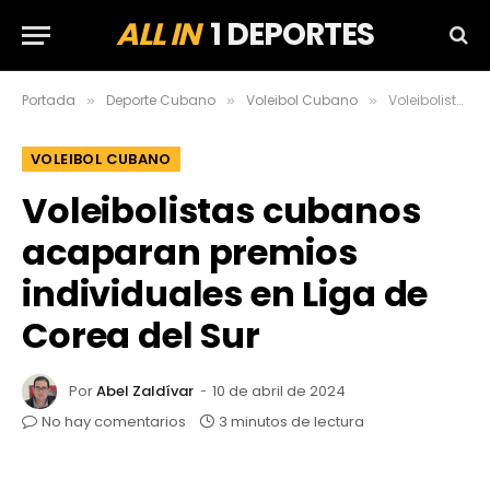
ALL IN
1 DEPORTES
Portada
Deporte Cubano
Voleibol Cubano
Voleibolistas cubanos acaparan premios individuales en Liga de Corea del Sur
»
»
»
VOLEIBOL CUBANO
Voleibolistas cubanos
acaparan premios
individuales en Liga de
Corea del Sur
Por
Abel Zaldívar
10 de abril de 2024
No hay comentarios
3 minutos de lectura