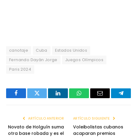
canotaje
Cuba
Estados Unidos
Fernando Dayán Jorge
Juegos Olímpicos
Paris 2024
Facebook
Twitter
LinkedIn
WhatsApp
Email
Telegr
ARTÍCULO ANTERIOR
ARTÍCULO SIGUIENTE
Novato de Holguín suma
Voleibolistas cubanos
otra base robada y es el
acaparan premios