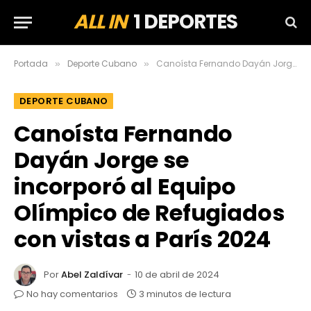
ALL IN
1 DEPORTES
Portada
Deporte Cubano
Canoísta Fernando Dayán Jorge se incorporó al Equipo Olímpico de Refugiados con vistas a París 2024
»
»
DEPORTE CUBANO
Canoísta Fernando
Dayán Jorge se
incorporó al Equipo
Olímpico de Refugiados
con vistas a París 2024
Por
Abel Zaldívar
10 de abril de 2024
No hay comentarios
3 minutos de lectura