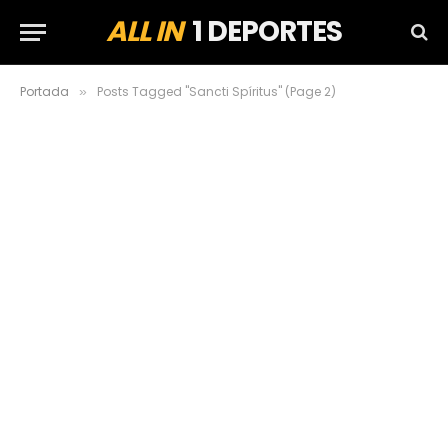
ALL IN
1 DEPORTES
Portada
Posts Tagged "Sancti Spíritus" (Page 2)
»