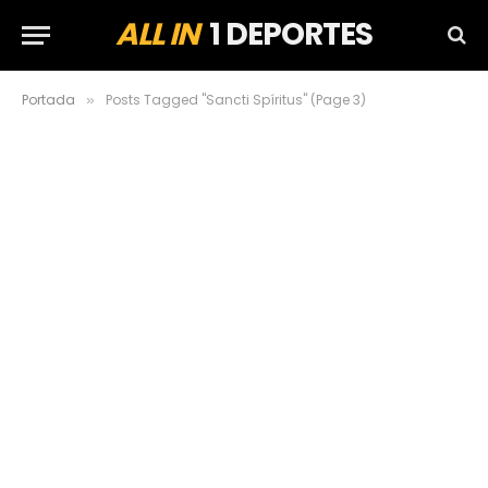
ALL IN
1 DEPORTES
Portada
Posts Tagged "Sancti Spíritus" (Page 3)
»