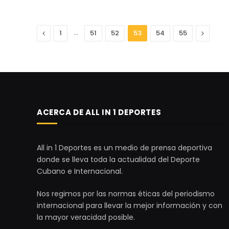
Anterior
…
Next
1
51
52
53
54
55
ACERCA DE ALL IN 1 DEPORTES
All in 1 Deportes es un medio de prensa deportiva
donde se lleva toda la actualidad del Deporte
Cubano e Internacional.
Nos regimos por las normas éticas del periodismo
internacional para llevar la mejor información y con
la mayor veracidad posible.