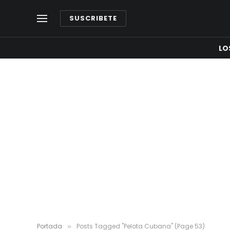
SUSCRIBETE
LO
Portada
Posts Tagged "Pelota Cubana" (Page 53)
»