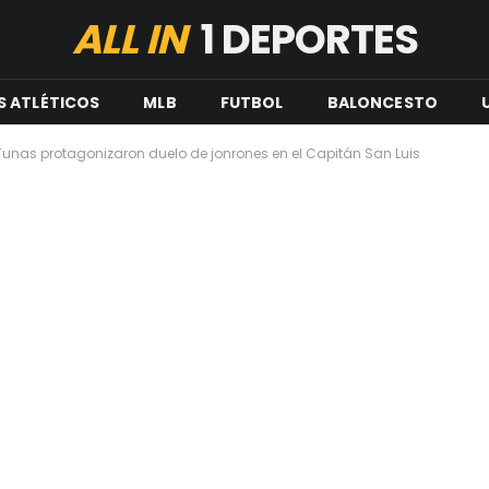
ALL IN
1 DEPORTES
S ATLÉTICOS
MLB
FUTBOL
BALONCESTO
s Tunas protagonizaron duelo de jonrones en el Capitán San Luis