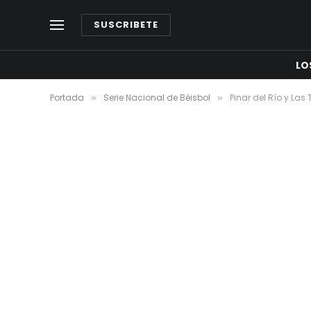
SUSCRIBETE
LO
Portada
Serie Nacional de Béisbol
Pinar del Río y La
»
»