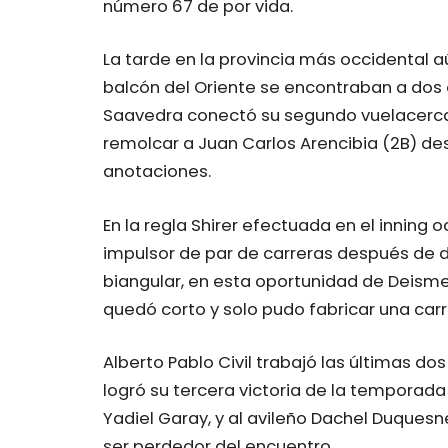
número 67 de por vida.
La tarde en la provincia más occidental
balcón del Oriente se encontraban a dos ou
Saavedra conectó su segundo vuelacerca 
remolcar a Juan Carlos Arencibia (2B) de
anotaciones.
En la regla Shirer efectuada en el inning
impulsor de par de carreras después de d
biangular, en esta oportunidad de Deismel
quedó corto y solo pudo fabricar una carr
Alberto Pablo Civil trabajó las últimas dos
logró su tercera victoria de la temporada 
Yadiel Garay, y al avileño Dachel Duquesne. 
ser perdedor del encuentro.