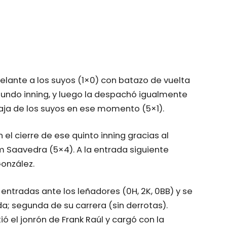
elante a los suyos (1×0) con batazo de vuelta
egundo inning, y luego la despachó igualmente
taja de los suyos en ese momento (5×1).
n el cierre de ese quinto inning gracias al
m Saavedra (5×4). A la entrada siguiente
González.
 entradas ante los leñadores (0H, 2K, 0BB) y se
a; segunda de su carrera (sin derrotas).
itió el jonrón de Frank Raúl y cargó con la