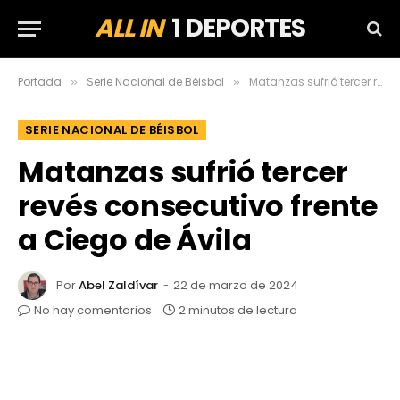
ALL IN
1 DEPORTES
Portada
Serie Nacional de Béisbol
Matanzas sufrió tercer revés consecutivo frente a Ciego de Ávila
»
»
SERIE NACIONAL DE BÉISBOL
Matanzas sufrió tercer
revés consecutivo frente
a Ciego de Ávila
Por
Abel Zaldívar
22 de marzo de 2024
No hay comentarios
2 minutos de lectura