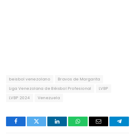
beisbol venezolano
Bravos de Margarita
Liga Venezolana de Béisbol Profesional
LVBP
LVBP 2024
Venezuela
Facebook
Twitter
LinkedIn
WhatsApp
Email
Telegr