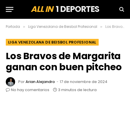
ALL IN
1 DEPORTES
Portada
Liga Venezolana de Beisbol Profesional
Los Bravos de Margarita ganan con buen pitcheo
»
»
LIGA VENEZOLANA DE BEISBOL PROFESIONAL
Los Bravos de Margarita
ganan con buen pitcheo
Por
Arian Alejandro
17 de noviembre de 2024
No hay comentarios
3 minutos de lectura