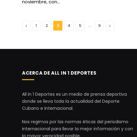
noviembre, con…
Anterior
…
Next
1
2
3
4
5
9
ACERCA DE ALL IN 1 DEPORTES
All in 1 Deportes es un medio de prensa deportiva
donde se lleva toda la actualidad del Deporte
Cubano e Internacional.
Nos regimos por las normas éticas del periodismo
internacional para llevar la mejor información y con
la mayor veracidad posible.