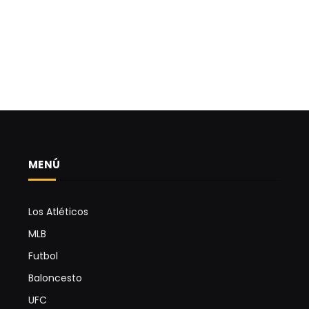
MENÚ
Los Atléticos
MLB
Futbol
Baloncesto
UFC