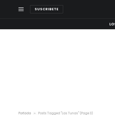
SUSCRIBETE
LO
Portada
Posts Tagged "Las Tunas" (Page 3)
»