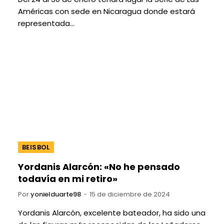
Américas con sede en Nicaragua donde estará
representada…
BEISBOL
Yordanis Alarcón: «No he pensado
todavía en mi retiro»
Por
yonielduarte98
15 de diciembre de 2024
Yordanis Alarcón, excelente bateador, ha sido una