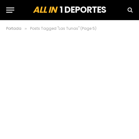
ALL IN
1 DEPORTES
Portada
Posts Tagged "Las Tunas" (Page 5)
»