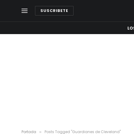
SUSCRIBETE
LO
Portada
Posts Tagged "Guardianes de Cleveland"
»